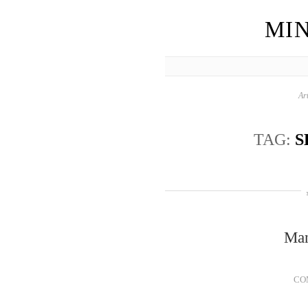
MIN
Art
TAG:
S
Ma
CO